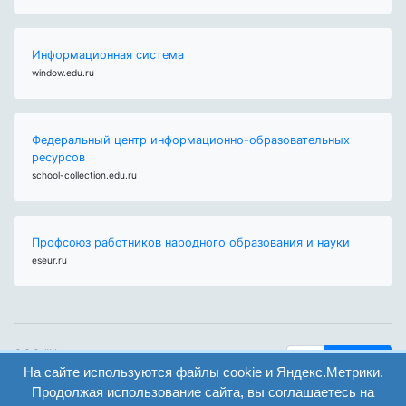
Информационная система
window.edu.ru
Федеральный центр информационно-образовательных
ресурсов
school-collection.edu.ru
Профсоюз работников народного образования и науки
eseur.ru
ООО "Центр
Найти
образования и
На сайте используются файлы cookie и Яндекс.Метрики.
вход
консалтинга"
Продолжая использование сайта, вы соглашаетесь на
Версия
Волгоград 2008-