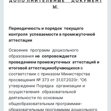
Д
О П О Л Н И Т Е Л Ь Н Ы Е Д О К У М Е Н Т
Ы:
Периодичность и порядок текущего
контроля успеваемости в промежуточной
аттестации
Освоение программ дошкольного
образования
не сопровождается
проведением промежуточных аттестаций и
итоговой аттестацииобучающихся
в
соответствии с приказом Министерства
просвещения № 373 от 31.07.2020г. "Об
утверждении Порядка организации и
осуществления образовательной
деятельности по основным
общеобразовательным программам-
образовательным программам дошкольного